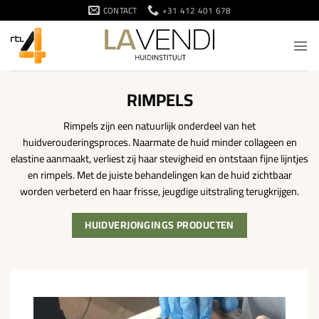
Ga
CONTACT
+31 412 401 678
naar
inhoud
RIMPELS
Rimpels zijn een natuurlijk onderdeel van het
huidverouderingsproces. Naarmate de huid minder collageen en
elastine aanmaakt, verliest zij haar stevigheid en ontstaan fijne lijntjes
en rimpels. Met de juiste behandelingen kan de huid zichtbaar
worden verbeterd en haar frisse, jeugdige uitstraling terugkrijgen.
HUIDVERJONGINGS PRODUCTEN