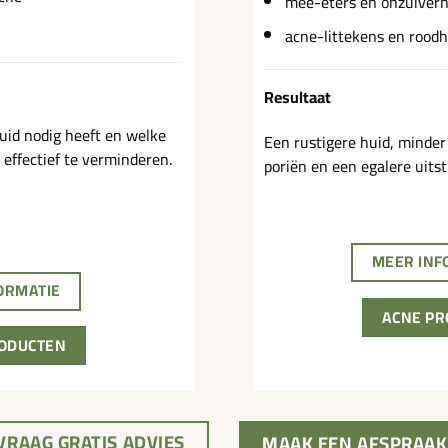
mee-eters en onzuiver
acne-littekens en roodh
Resultaat
uid nodig heeft en welke
Een rustigere huid, minder
 effectief te verminderen.
poriën en een egalere uitst
MEER INF
ORMATIE
ACNE PR
ODUCTEN
VRAAG GRATIS ADVIES
MAAK EEN AFSPRAAK