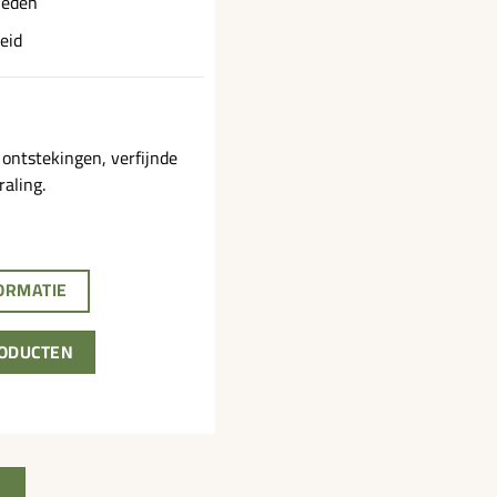
heden
eid
 ontstekingen, verfijnde
raling.
ORMATIE
ODUCTEN