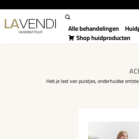
Ga
naar
inhoud
Alle behandelingen
Huid
Shop huidproducten
AC
Heb je last van puistjes, onderhuidse ontst