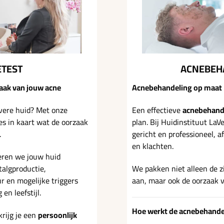
TEST
ACNEBEH
aak van jouw acne
Acnebehandeling op maat
ivere huid? Met onze
Een effectieve
acnebehand
s in kaart wat de oorzaak
plan. Bij Huidinstituut La
.
gericht en professioneel, 
en klachten.
seren we jouw huid
talgproductie,
We pakken niet alleen de 
r en mogelijke triggers
aan, maar ook de oorzaak 
en leefstijl.
Hoe werkt de acnebehande
krijg je een
persoonlijk