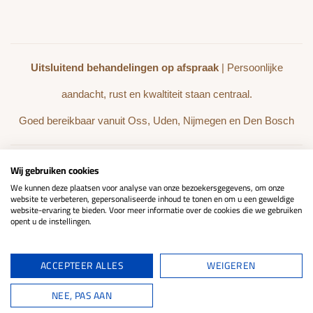
Uitsluitend behandelingen op afspraak
| Persoonlijke
aandacht, rust en kwaltiteit staan centraal.
Goed bereikbaar vanuit Oss, Uden, Nijmegen en Den Bosch
Wij gebruiken cookies
BEHANDELINGEN
WEBSHOP
We kunnen deze plaatsen voor analyse van onze bezoekersgegevens, om onze
website te verbeteren, gepersonaliseerde inhoud te tonen en om u een geweldige
website-ervaring te bieden. Voor meer informatie over de cookies die we gebruiken
REVIEWS
opent u de instellingen.
ACCEPTEER ALLES
WEIGEREN
Stel gerust uw vraag!
NEE, PAS AAN
©2026
Huidinstituut LaVendi
- Alle rechten voorbehouden