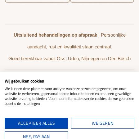
Uitsluitend behandelingen op afspraak
| Persoonlijke
aandacht, rust en kwaltiteit staan centraal.
Goed bereikbaar vanuit Oss, Uden, Nijmegen en Den Bosch
Wij gebruiken cookies
BEHANDELINGEN
WEBSHOP
We kunnen deze plaatsen voor analyse van onze bezoekersgegevens, om onze
website te verbeteren, gepersonaliseerde inhoud te tonen en om u een geweldige
website-ervaring te bieden. Voor meer informatie over de cookies die we gebruiken
REVIEWS
opent u de instellingen.
ACCEPTEER ALLES
WEIGEREN
NEE, PAS AAN