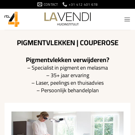
Ga
CONTACT
+31 412 401 678
naar
inhoud
PIGMENTVLEKKEN | COUPEROSE
Pigmentvlekken verwijderen?
– Specialist in pigment en melasma
– 35+ jaar ervaring
– Laser, peelings en thuisadvies
– Persoonlijk behandelplan